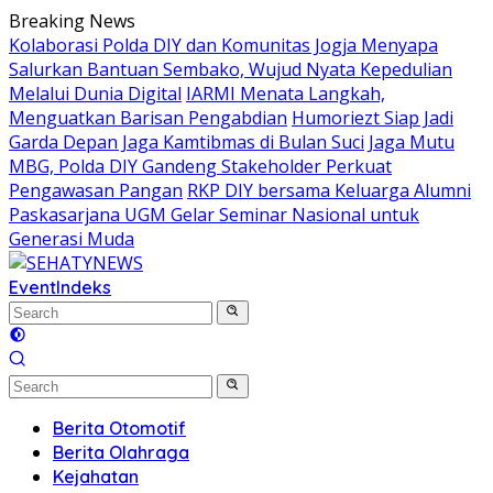
Skip
Breaking News
to
Kolaborasi Polda DIY dan Komunitas Jogja Menyapa
content
Salurkan Bantuan Sembako, Wujud Nyata Kepedulian
Melalui Dunia Digital
IARMI Menata Langkah,
Menguatkan Barisan Pengabdian
Humoriezt Siap Jadi
Garda Depan Jaga Kamtibmas di Bulan Suci
Jaga Mutu
MBG, Polda DIY Gandeng Stakeholder Perkuat
Pengawasan Pangan
RKP DIY bersama Keluarga Alumni
Paskasarjana UGM Gelar Seminar Nasional untuk
Generasi Muda
Event
Indeks
Berita Otomotif
Berita Olahraga
Kejahatan