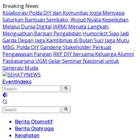
Skip
Breaking News
to
Kolaborasi Polda DIY dan Komunitas Jogja Menyapa
content
Salurkan Bantuan Sembako, Wujud Nyata Kepedulian
Melalui Dunia Digital
IARMI Menata Langkah,
Menguatkan Barisan Pengabdian
Humoriezt Siap Jadi
Garda Depan Jaga Kamtibmas di Bulan Suci
Jaga Mutu
MBG, Polda DIY Gandeng Stakeholder Perkuat
Pengawasan Pangan
RKP DIY bersama Keluarga Alumni
Paskasarjana UGM Gelar Seminar Nasional untuk
Generasi Muda
Event
Indeks
Berita Otomotif
Berita Olahraga
Kejahatan