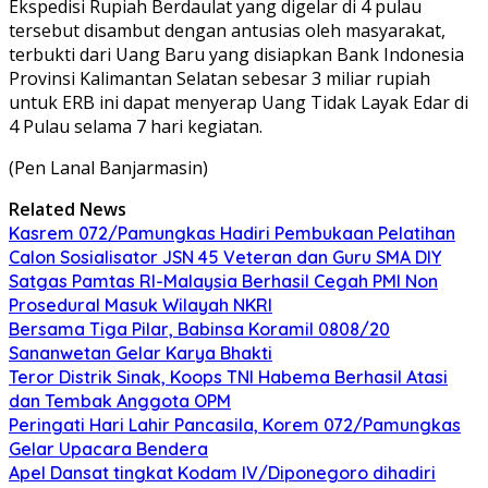
Ekspedisi Rupiah Berdaulat yang digelar di 4 pulau
tersebut disambut dengan antusias oleh masyarakat,
terbukti dari Uang Baru yang disiapkan Bank Indonesia
Provinsi Kalimantan Selatan sebesar 3 miliar rupiah
untuk ERB ini dapat menyerap Uang Tidak Layak Edar di
4 Pulau selama 7 hari kegiatan.
(Pen Lanal Banjarmasin)
Related News
Kasrem 072/Pamungkas Hadiri Pembukaan Pelatihan
Calon Sosialisator JSN 45 Veteran dan Guru SMA DIY
Satgas Pamtas RI-Malaysia Berhasil Cegah PMI Non
Prosedural Masuk Wilayah NKRI
Bersama Tiga Pilar, Babinsa Koramil 0808/20
Sananwetan Gelar Karya Bhakti
Teror Distrik Sinak, Koops TNI Habema Berhasil Atasi
dan Tembak Anggota OPM
Peringati Hari Lahir Pancasila, Korem 072/Pamungkas
Gelar Upacara Bendera
Apel Dansat tingkat Kodam lV/Diponegoro dihadiri