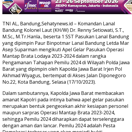
TNI AL, Bandung,Sehatynews.id – Komandan Lanal
Bandung Kolonel Laut (KH/W) Dr. Renny Setiowati, S.T.,
M.Sc., M.Tr.Hanla., beserta 1 SST Pasukan Lanal Bandung
yang dipimpin Paur Binpotmar Lanal Bandung Letda Mar
Asep Suparman mengikuti Apel Gelar Pasukan Operasi
Mantap Brata Lodaya 2023-2024 dalam rangka
Pengamanan Tahapan Pemilu 2024 di Wilayah Polda Jawa
Barat yang dipimpin oleh Kapolda Jawa Barat Irjen Pol
Akhmad Wiyagus, bertempat di Akses Jalan Diponegoro
No.22, Kota Bandung, Selasa (17/10/2023).
Dalam sambutannya, Kapolda Jawa Barat membacakan
amanat Kapolri pada intinya bahwa apel gelar pasukan
merupakan bentuk pengecekan akhir kesiapan personel
maupun sarpras Operasi Mantap Brata 2023-2024,
sehingga Pemilu 2024 diharapkan dapat terselenggara
dengan aman dan lancar. Pemilu 2024 adalah Pesta
Demokrasi terbesar yang akan menjadi bukti