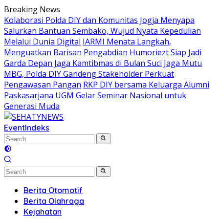
Skip
Breaking News
to
Kolaborasi Polda DIY dan Komunitas Jogja Menyapa
content
Salurkan Bantuan Sembako, Wujud Nyata Kepedulian
Melalui Dunia Digital
IARMI Menata Langkah,
Menguatkan Barisan Pengabdian
Humoriezt Siap Jadi
Garda Depan Jaga Kamtibmas di Bulan Suci
Jaga Mutu
MBG, Polda DIY Gandeng Stakeholder Perkuat
Pengawasan Pangan
RKP DIY bersama Keluarga Alumni
Paskasarjana UGM Gelar Seminar Nasional untuk
Generasi Muda
Event
Indeks
Berita Otomotif
Berita Olahraga
Kejahatan