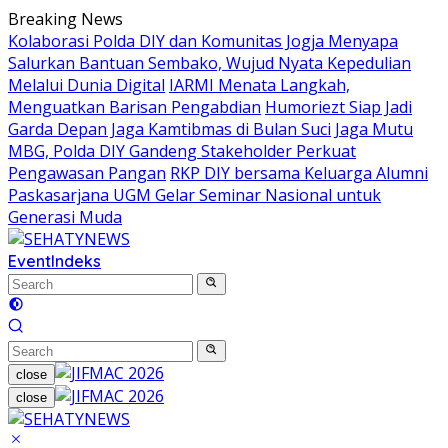
Skip
Breaking News
to
Kolaborasi Polda DIY dan Komunitas Jogja Menyapa
content
Salurkan Bantuan Sembako, Wujud Nyata Kepedulian
Melalui Dunia Digital
IARMI Menata Langkah,
Menguatkan Barisan Pengabdian
Humoriezt Siap Jadi
Garda Depan Jaga Kamtibmas di Bulan Suci
Jaga Mutu
MBG, Polda DIY Gandeng Stakeholder Perkuat
Pengawasan Pangan
RKP DIY bersama Keluarga Alumni
Paskasarjana UGM Gelar Seminar Nasional untuk
Generasi Muda
Event
Indeks
close
close