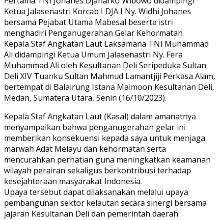
Pertama TNI Johanes Djanarko Wibowo didampingi
Ketua Jalasenastri Korcab I DJA I Ny. Widhi Johanes
bersama Pejabat Utama Mabesal beserta istri
menghadiri Penganugerahan Gelar Kehormatan
Kepala Staf Angkatan Laut Laksamana TNI Muhammad
Ali didampingi Ketua Umum Jalasenastri Ny. Fera
Muhammad Ali oleh Kesultanan Deli Seripeduka Sultan
Deli XIV Tuanku Sultan Mahmud Lamantjiji Perkasa Alam,
bertempat di Balairung Istana Maimoon Kesultanan Deli,
Medan, Sumatera Utara, Senin (16/10/2023).
Kepala Staf Angkatan Laut (Kasal) dalam amanatnya
menyampaikan bahwa penganugerahan gelar ini
memberikan konsekuensi kepada saya untuk menjaga
marwah Adat Melayu dan kehormatan serta
mencurahkan perhatian guna meningkatkan keamanan
wilayah perairan sekaligus berkontribusi terhadap
kesejahteraan masyarakat Indonesia.
Upaya tersebut dapat dilaksanakan melalui upaya
pembangunan sektor kelautan secara sinergi bersama
jajaran Kesultanan Deli dan pemerintah daerah