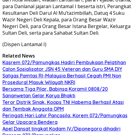
para Danlanal jajaran Lantamal I beserta istri, Perangkat
Kesultanan Deli Darul Al Mu’tazimbillah, Datuq 4 Suku
Wazir Negeri Deli Kepala, para Orang Besar Wazir
Negeri Deli, para Orang Besar Istana Bergelar, Keluarga
Sultan Deli, serta para Sahabat Sultan Deli.
(Dispen Lantamal I)
Related News
Kasrem 072/Pamungkas Hadiri Pembukaan Pelatihan
Calon Sosialisator JSN 45 Veteran dan Guru SMA DIY
Satgas Pamtas RI-Malaysia Berhasil Cegah PMI Non
Prosedural Masuk Wilayah NKRI
Bersama Tiga Pilar, Babinsa Koramil 0808/20
Sananwetan Gelar Karya Bhakti
Teror Distrik Sinak, Koops TNI Habema Berhasil Atasi
dan Tembak Anggota OPM
Peringati Hari Lahir Pancasila, Korem 072/Pamungkas
Gelar Upacara Bendera
Apel Dansat tingkat Kodam lV/Diponegoro dihadiri