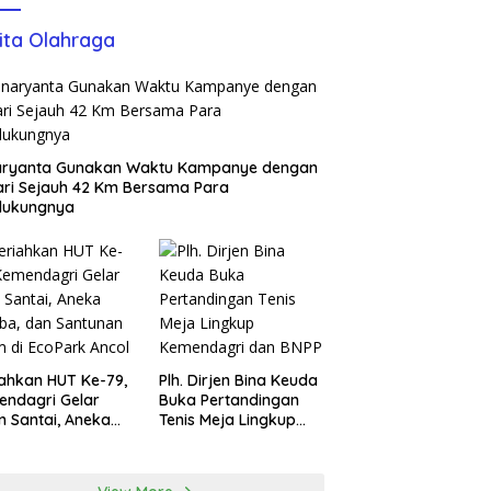
ita Olahraga
aryanta Gunakan Waktu Kampanye dengan
ari Sejauh 42 Km Bersama Para
dukungnya
ahkan HUT Ke-79,
Plh. Dirjen Bina Keuda
ndagri Gelar
Buka Pertandingan
n Santai, Aneka
Tenis Meja Lingkup
ba, dan Santunan
Kemendagri dan BNPP
m di EcoPark
l