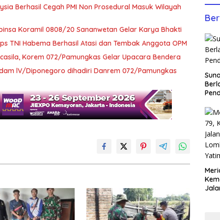
ysia Berhasil Cegah PMI Non Prosedural Masuk Wilayah
Ber
abinsa Koramil 0808/20 Sananwetan Gelar Karya Bhakti
Koops TNI Habema Berhasil Atasi dan Tembak Anggota OPM
Pancasila, Korem 072/Pamungkas Gelar Upacara Bendera
Kodam lV/Diponegoro dihadiri Danrem 072/Pamungkas
Sun
Berl
Pen
Meri
Keme
Jala
Lom
Yati
Anco