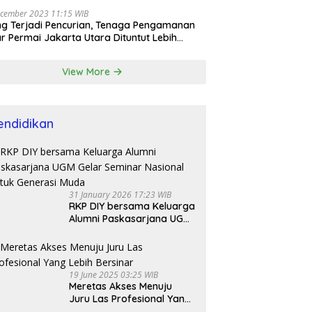
cember 2023 11:15 WIB
ng Terjadi Pencurian, Tenaga Pengamanan
r Permai Jakarta Utara Dituntut Lebih
esional
View More
endidikan
31 January 2026 17:23 WIB
RKP DIY bersama Keluarga
Alumni Paskasarjana UGM
Gelar Seminar Nasional
untuk Generasi Muda
19 June 2025 03:25 WIB
Meretas Akses Menuju
Juru Las Profesional Yang
Lebih Bersinar