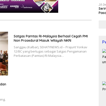
28 De
Seri
Pasa
Prof
Satgas Pamtas RI-Malaysia Berhasil Cegah PMI
Non Prosedural Masuk Wilayah NKRI
P
Sanggau (Kalbar), SEHATYNEWS.id – Prajurit Yonkav
12/BC yang bertugas sebagai Satgas Pengamanan
Perbatasan (Pamtas) RI-Malaysia…
 dan
ing,