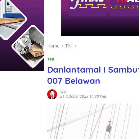
Home
TNI
TNI
Danlantamal I Sambut
007 Belawan
SEN
21 October 2023 15:30 WIB