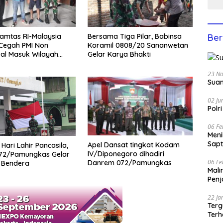
amtas RI-Malaysia
Bersama Tiga Pilar, Babinsa
Ber
 Cegah PMI Non
Koramil 0808/20 Sananwetan
al Masuk Wilayah
Gelar Karya Bhakti
23 N
Suam
02 Ju
Polr
06 Fe
Men
Sapt
Apel Dansat tingkat Kodam
 Hari Lahir Pancasila,
lV/Diponegoro dihadiri
72/Pamungkas Gelar
06 Fe
Danrem 072/Pamungkas
 Bendera
Mali
Penj
22 Ja
Terg
Terh