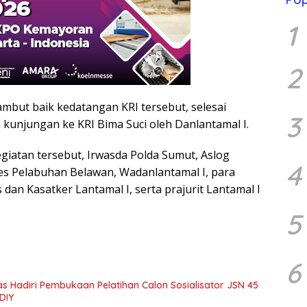
1
2
mbut baik kedatangan KRI tersebut, selesai
3
 kunjungan ke KRI Bima Suci oleh Danlantamal I.
giatan tersebut, Irwasda Polda Sumut, Aslog
4
es Pelabuhan Belawan, Wadanlantamal I, para
 dan Kasatker Lantamal I, serta prajurit Lantamal I
5
6
Hadiri Pembukaan Pelatihan Calon Sosialisator JSN 45
DIY