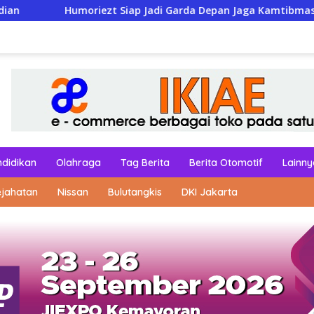
 Siap Jadi Garda Depan Jaga Kamtibmas di Bulan Suci
ndidikan
Olahraga
Tag Berita
Berita Otomotif
Lainny
ejahatan
Nissan
Bulutangkis
DKI Jakarta