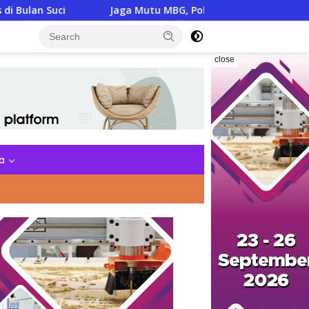
Jaga Mutu MBG, Polda DIY Gandeng Stakeholder Perkuat Peng
close
a