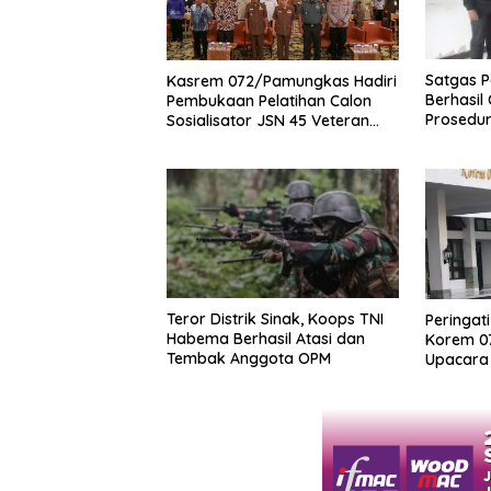
Satgas P
Kasrem 072/Pamungkas Hadiri
Berhasil
Pembukaan Pelatihan Calon
Prosedur
Sosialisator JSN 45 Veteran
NKRI
dan Guru SMA DIY
Teror Distrik Sinak, Koops TNI
Peringati
Habema Berhasil Atasi dan
Korem 0
Tembak Anggota OPM
Upacara