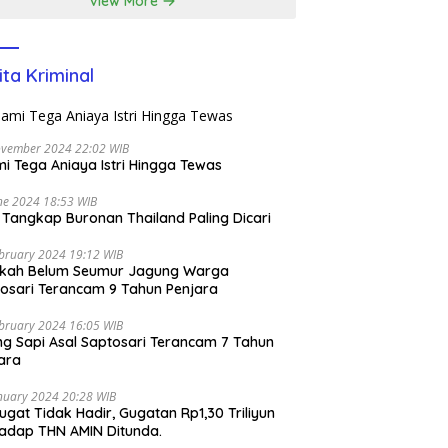
View More
ita Kriminal
ovember 2024 22:02 WIB
i Tega Aniaya Istri Hingga Tewas
ne 2024 18:53 WIB
i Tangkap Buronan Thailand Paling Dicari
bruary 2024 19:12 WIB
ikah Belum Seumur Jagung Warga
osari Terancam 9 Tahun Penjara
bruary 2024 16:05 WIB
ng Sapi Asal Saptosari Terancam 7 Tahun
ara
nuary 2024 20:28 WIB
ugat Tidak Hadir, Gugatan Rp1,30 Triliyun
adap THN AMIN Ditunda.