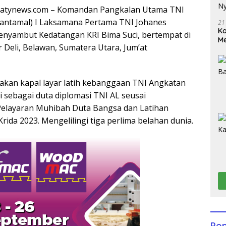
hatynews.com – Komandan Pangkalan Utama TNI
lantamal) I Laksamana Pertama TNI Johanes
21
Ko
nyambut Kedatangan KRI Bima Suci, bertempat di
Me
Deli, Belawan, Sumatera Utara, Jum’at
Wu
Di
akan kapal layar latih kebanggaan TNI Angkatan
i sebagai duta diplomasi TNI AL seusai
Pelayaran Muhibah Duta Bangsa dan Latihan
Krida 2023. Mengelilingi tiga perlima belahan dunia.
Pop