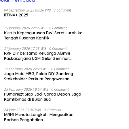
04 September 2025 05:26 WIB
0 Comment
IFFINA+ 2025
15 January 2026 22:56 WIB
0 Comment
Kisruh Kepengurusan RW, Seret Lurah ke
Tengah Pusaran Konflik
31 January 2026 17:23 WIB
0 Comment
RKP DIY bersama Keluarga Alumni
Paskasarjana UGM Gelar Seminar
Nasional untuk Generasi Muda
12 February 2026 22:20 WIB
0 Comment
Jaga Mutu MBG, Polda DIY Gandeng
Stakeholder Perkuat Pengawasan
Pangan
25 February 2026 19:54 WIB
0 Comment
Humoriezt Siap Jadi Garda Depan Jaga
Kamtibmas di Bulan Suci
24 June 2026 23:50 WIB
0 Comment
IARMI Menata Langkah, Menguatkan
Barisan Pengabdian