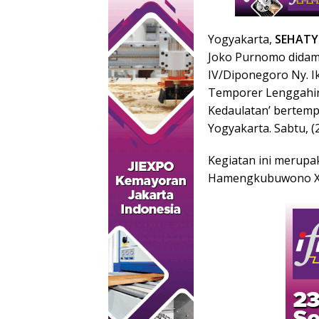
Yogyakarta,
SEHATY
Joko Purnomo didam
IV/Diponegoro Ny. 
Temporer Lenggahin
Kedaulatan’ bertem
Yogyakarta. Sabtu, (
Kegiatan ini merupa
Hamengkubuwono X