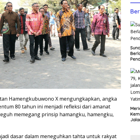
Ber
Sun
Berl
Pen
Sultan Hamengkubuwono X mengungkapkan, angka
tum 80 tahun ini menjadi refleksi dari amanat
Meri
p teguh memegang prinsip hamangku, hamengku,
Keme
Jala
Lom
Yati
enjadi dasar dalam meneguhkan tahta untuk rakyat
Anco