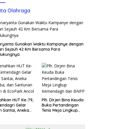
ita Olahraga
aryanta Gunakan Waktu Kampanye dengan
ari Sejauh 42 Km Bersama Para
dukungnya
ahkan HUT Ke-79,
Plh. Dirjen Bina Keuda
ndagri Gelar
Buka Pertandingan
n Santai, Aneka
Tenis Meja Lingkup
ba, dan Santunan
Kemendagri dan BNPP
m di EcoPark
l