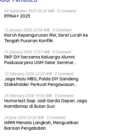
04 September 2025 05:26 WIB
0 Comment
IFFINA+ 2025
15 January 2026 22:56 WIB
0 Comment
Kisruh Kepengurusan RW, Seret Lurah ke
Tengah Pusaran Konflik
31 January 2026 17:23 WIB
0 Comment
RKP DIY bersama Keluarga Alumni
Paskasarjana UGM Gelar Seminar
Nasional untuk Generasi Muda
12 February 2026 22:20 WIB
0 Comment
Jaga Mutu MBG, Polda DIY Gandeng
Stakeholder Perkuat Pengawasan
Pangan
25 February 2026 19:54 WIB
0 Comment
Humoriezt Siap Jadi Garda Depan Jaga
Kamtibmas di Bulan Suci
24 June 2026 23:50 WIB
0 Comment
IARMI Menata Langkah, Menguatkan
Barisan Pengabdian