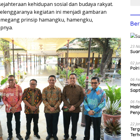
sejahteraan kehidupan sosial dan budaya rakyat.
elenggaranya kegiatan ini menjadi gambaran
emegang prinsip hamangku, hamengku,
Ber
pnya.
23 N
Suam
02 Ju
Polr
06 Fe
Men
Sapt
06 Fe
Mali
Penj
22 Ja
Terg
Terh