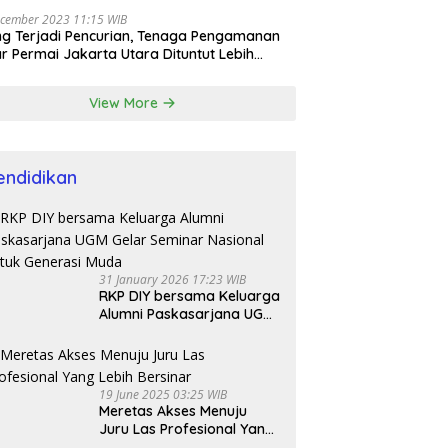
cember 2023 11:15 WIB
ng Terjadi Pencurian, Tenaga Pengamanan
r Permai Jakarta Utara Dituntut Lebih
esional
View More
endidikan
31 January 2026 17:23 WIB
RKP DIY bersama Keluarga
Alumni Paskasarjana UGM
Gelar Seminar Nasional
untuk Generasi Muda
19 June 2025 03:25 WIB
Meretas Akses Menuju
Juru Las Profesional Yang
Lebih Bersinar