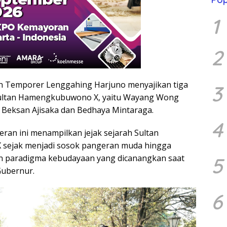
1
2
Temporer Lenggahing Harjuno menyajikan tiga
3
 Sultan Hamengkubuwono X, yaitu Wayang Wong
, Beksan Ajisaka dan Bedhaya Mintaraga.
4
eran ini menampilkan jejak sejarah Sultan
ejak menjadi sosok pangeran muda hingga
an paradigma kebudayaan yang dicanangkan saat
5
 Gubernur.
6