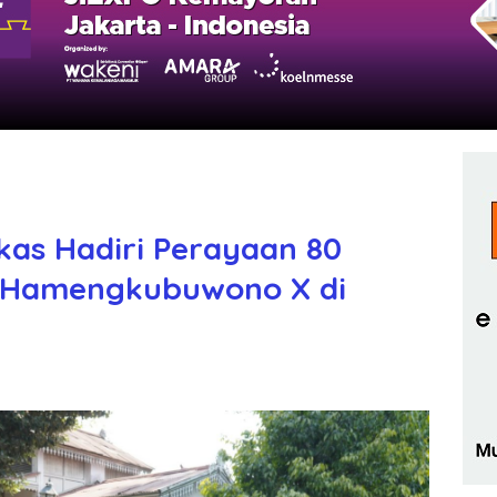
s Hadiri Perayaan 80
an Hamengkubuwono X di