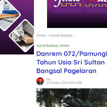
Home
Sosial Budaya
Sosial Budaya
,
Umum
Danrem 072/Pamungka
Tahun Usia Sri Sult
Bangsal Pagelaran
PRI
22 October 2023 20:41 WIB