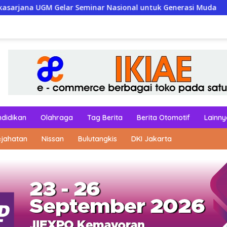
inar Nasional untuk Generasi Muda
ndidikan
Olahraga
Tag Berita
Berita Otomotif
Lainny
ejahatan
Nissan
Bulutangkis
DKI Jakarta