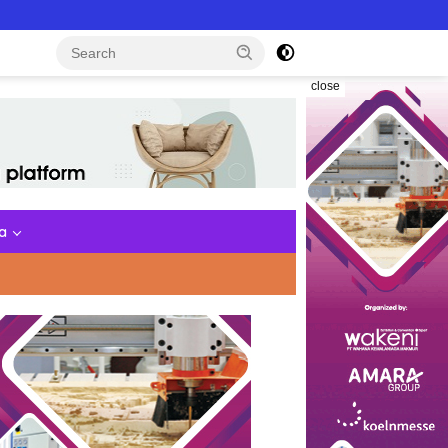
close
a