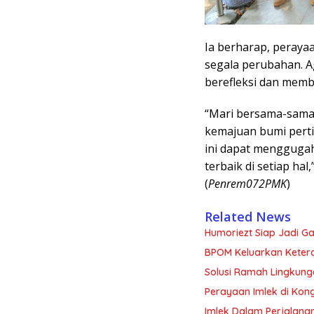
Ia berharap, perayaa
segala perubahan. 
berefleksi dan memb
“Mari bersama-sama 
kemajuan bumi pert
ini dapat mengguga
terbaik di setiap ha
(
Penrem072PMK
)
Related News
Humoriezt Siap Jadi G
BPOM Keluarkan Ketera
Solusi Ramah Lingkung
Perayaan Imlek di Kon
Imlek Dalam Perjalanan