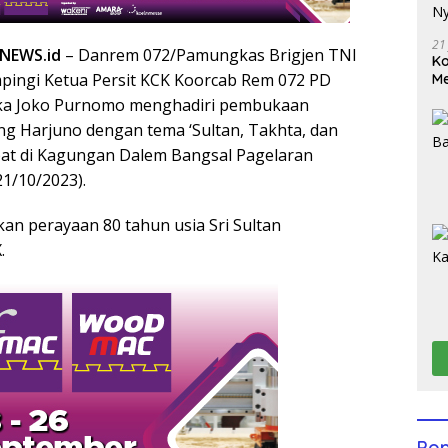
21
NEWS.id
– Danrem 072/Pamungkas Brigjen TNI
Ko
pingi Ketua Persit KCK Koorcab Rem 072 PD
Me
Wu
Ika Joko Purnomo menghadiri pembukaan
Di
g Harjuno dengan tema ‘Sultan, Takhta, dan
pat di Kagungan Dalem Bangsal Pagelaran
21/10/2023).
kan perayaan 80 tahun usia Sri Sultan
.
Pop