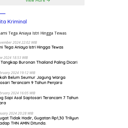
View More
ita Kriminal
ovember 2024 22:02 WIB
i Tega Aniaya Istri Hingga Tewas
ne 2024 18:53 WIB
i Tangkap Buronan Thailand Paling Dicari
bruary 2024 19:12 WIB
ikah Belum Seumur Jagung Warga
osari Terancam 9 Tahun Penjara
bruary 2024 16:05 WIB
ng Sapi Asal Saptosari Terancam 7 Tahun
ara
nuary 2024 20:28 WIB
ugat Tidak Hadir, Gugatan Rp1,30 Triliyun
adap THN AMIN Ditunda.