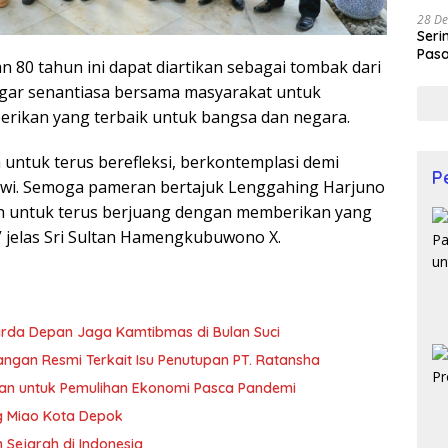
28 De
Seri
Pasa
n 80 tahun ini dapat diartikan sebagai tombak dari
Prof
Agar senantiasa bersama masyarakat untuk
erikan yang terbaik untuk bangsa dan negara.
untuk terus berefleksi, berkontemplasi demi
P
iwi. Semoga pameran bertajuk Lenggahing Harjuno
h untuk terus berjuang dengan memberikan yang
l,” jelas Sri Sultan Hamengkubuwono X.
arda Depan Jaga Kamtibmas di Bulan Suci
ngan Resmi Terkait Isu Penutupan PT. Ratansha
an untuk Pemulihan Ekonomi Pasca Pandemi
g Miao Kota Depok
 Sejarah di Indonesia