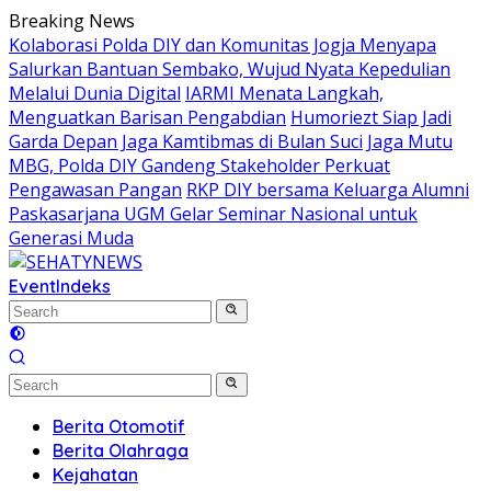
Skip
Breaking News
to
Kolaborasi Polda DIY dan Komunitas Jogja Menyapa
content
Salurkan Bantuan Sembako, Wujud Nyata Kepedulian
Melalui Dunia Digital
IARMI Menata Langkah,
Menguatkan Barisan Pengabdian
Humoriezt Siap Jadi
Garda Depan Jaga Kamtibmas di Bulan Suci
Jaga Mutu
MBG, Polda DIY Gandeng Stakeholder Perkuat
Pengawasan Pangan
RKP DIY bersama Keluarga Alumni
Paskasarjana UGM Gelar Seminar Nasional untuk
Generasi Muda
Event
Indeks
Berita Otomotif
Berita Olahraga
Kejahatan