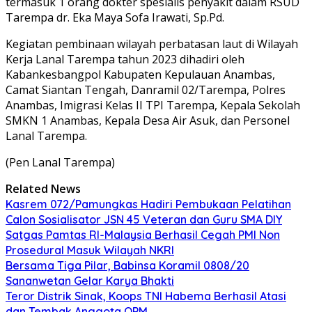
termasuk 1 orang dokter spesialis penyakit dalam RSUD
Tarempa dr. Eka Maya Sofa Irawati, Sp.Pd.
Kegiatan pembinaan wilayah perbatasan laut di Wilayah
Kerja Lanal Tarempa tahun 2023 dihadiri oleh
Kabankesbangpol Kabupaten Kepulauan Anambas,
Camat Siantan Tengah, Danramil 02/Tarempa, Polres
Anambas, Imigrasi Kelas II TPI Tarempa, Kepala Sekolah
SMKN 1 Anambas, Kepala Desa Air Asuk, dan Personel
Lanal Tarempa.
(Pen Lanal Tarempa)
Related News
Kasrem 072/Pamungkas Hadiri Pembukaan Pelatihan
Calon Sosialisator JSN 45 Veteran dan Guru SMA DIY
Satgas Pamtas RI-Malaysia Berhasil Cegah PMI Non
Prosedural Masuk Wilayah NKRI
Bersama Tiga Pilar, Babinsa Koramil 0808/20
Sananwetan Gelar Karya Bhakti
Teror Distrik Sinak, Koops TNI Habema Berhasil Atasi
dan Tembak Anggota OPM