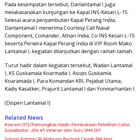
Pada kesempatan tersebut, Danlantamal I juga
melakasanakan kunjungan ke Kapal INS-Kesari L-15.
Selesai acara penyambutan Kapal Perang India,
Danlantamal I menerima Courtesy Call Naval
Component, Comander, Athan India, Co INS Kesari L-15
beserta Perwira Kapal Perang India di VIP Room Mako
Lantamal I, kegiatan dilanjutkan dengan ramah tamah.
Turut hadir dalam kegiatan tersebut, Wadan Lantamal
I, KS Guskamala Koarmada I, Asops Guskamla
Koaramada I, Para Komandan KRI, Pejabat Utama,
Kadis Kasatker, Prajurit Lantamal I dan Yonmarhanlan I.
(Dispen Lantamal I)
Related News
Kasrem 072/Pamungkas Hadiri Pembukaan Pelatihan Calon
Sosialisator JSN 45 Veteran dan Guru SMA DIY
Satgas Pamtas RI-Malaysia Berhasil Cegah PMI Non