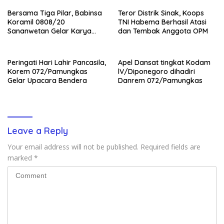
Bersama Tiga Pilar, Babinsa
Teror Distrik Sinak, Koops
Koramil 0808/20
TNI Habema Berhasil Atasi
Sananwetan Gelar Karya
dan Tembak Anggota OPM
Bhakti
Peringati Hari Lahir Pancasila,
Apel Dansat tingkat Kodam
Korem 072/Pamungkas
lV/Diponegoro dihadiri
Gelar Upacara Bendera
Danrem 072/Pamungkas
Leave a Reply
Your email address will not be published.
Required fields are
marked
*