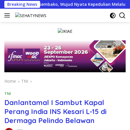
Skip
n Bantuan Sembako, Wujud Nyata Kepedulian Melalui Dunia Dig
Breaking News
to
content
Home
TNI
TNI
Danlantamal I Sambut Kapal
Perang India INS Kesari L-15 di
Dermaga Pelindo Belawan