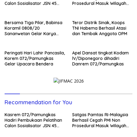
Calon Sosialisator JSN 45
Prosedural Masuk Wilayah
Veteran dan Guru SMA DIY
NKRI
Bersama Tiga Pilar, Babinsa
Teror Distrik Sinak, Koops
Koramil 0808/20
TNI Habema Berhasil Atasi
Sananwetan Gelar Karya
dan Tembak Anggota OPM
Bhakti
Peringati Hari Lahir Pancasila,
Apel Dansat tingkat Kodam
Korem 072/Pamungkas
lV/Diponegoro dihadiri
Gelar Upacara Bendera
Danrem 072/Pamungkas
Recommendation for You
Kasrem 072/Pamungkas
Satgas Pamtas RI-Malaysia
Hadiri Pembukaan Pelatihan
Berhasil Cegah PMI Non
Calon Sosialisator JSN 45
Prosedural Masuk Wilayah
Veteran dan Guru SMA DIY
NKRI