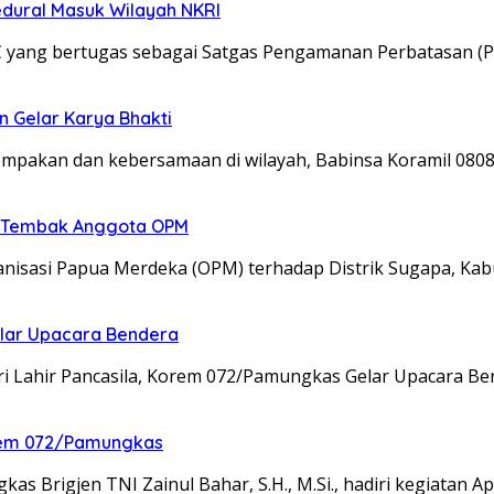
edural Masuk Wilayah NKRI
C yang bertugas sebagai Satgas Pengamanan Perbatasan (P
n Gelar Karya Bhakti
kompakan dan kebersamaan di wilayah, Babinsa Koramil 08
an Tembak Anggota OPM
isasi Papua Merdeka (OPM) terhadap Distrik Sugapa, Kab
elar Upacara Bendera
ri Lahir Pancasila, Korem 072/Pamungkas Gelar Upacara B
nrem 072/Pamungkas
 Brigjen TNI Zainul Bahar, S.H., M.Si., hadiri kegiatan A