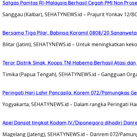
Satgas Pamtas RI-Malaysia Berhasil Cegah PMI Non Pros
Sanggau (Kalbar), SEHATYNEWS.id – Prajurit Yonkav 12/B
Bersama Tiga Pilar, Babinsa Koramil 0808/20 Sananweta
Blitar (Jatim), SEHATYNEWS.id – Untuk meningkatkan ke
Teror Distrik Sinak, Koops TNI Habema Berhasil Atasi d
Timika (Papua Tengah), SEHATYNEWS.id – Gangguan Organ
Peringati Hari Lahir Pancasila, Korem 072/Pamungkas G
Yogyakarta, SEHATYNEWS.id – Dalam rangka Peringati Ha
Apel Dansat tingkat Kodam lV/Diponegoro dihadiri Da
Magelang (Jateng), SEHATYNEWS.id – Danrem 072/Pamungkas