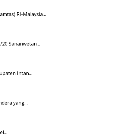
amtas) RI-Malaysia…
08/20 Sananwetan…
upaten Intan…
endera yang…
pel…