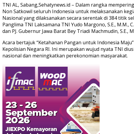
TNI AL, Sabang,Sehatynews.id – Dalam rangka memperinga
Non Satkowil seluruh Indonesia untuk melaksanakan kegia
Nasional yang dilaksanakan secara serentak di 384 titik se
Panglima TNI Laksamana TNI Yudo Margono, S.E., M.M., C.S.F.
dan PJ. Gubernur Jawa Barat Bey Triadi Machmudin, S.E., M
Acara bertajuk “Ketahanan Pangan untuk Indonesia Maju” t
Kepolisian Negara RI. Ini merupakan wujud nyata TNI d
nasional dan meningkatkan perekonomian masyarakat.