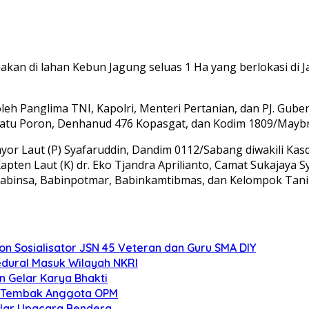
akan di lahan Kebun Jagung seluas 1 Ha yang berlokasi di
leh Panglima TNI, Kapolri, Menteri Pertanian, dan PJ. Gub
l Batu Poron, Denhanud 476 Kopasgat, dan Kodim 1809/Maybr
ayor Laut (P) Syafaruddin, Dandim 0112/Sabang diwakili K
en Laut (K) dr. Eko Tjandra Aprilianto, Camat Sukajaya Syac
 Babinsa, Babinpotmar, Babinkamtibmas, dan Kelompok Tani
 Sosialisator JSN 45 Veteran dan Guru SMA DIY
edural Masuk Wilayah NKRI
n Gelar Karya Bhakti
an Tembak Anggota OPM
elar Upacara Bendera