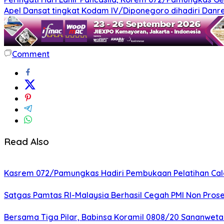
Apel Dansat tingkat Kodam lV/Diponegoro dihadiri Da
Comment
Read Also
Kasrem 072/Pamungkas Hadiri Pembukaan Pelatihan Calon
Satgas Pamtas RI-Malaysia Berhasil Cegah PMI Non Pros
Bersama Tiga Pilar, Babinsa Koramil 0808/20 Sananweta