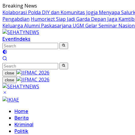
Skip
Breaking News
to
Kolaborasi Polda DIY dan Komunitas Jogja Menyapa Salur
content
Pengabdian
Humoriezt Siap Jadi Garda Depan Jaga Kamtib
Keluarga Alumni Paskasarjana UGM Gelar Seminar Nasion
Event
Indeks
close
close
Home
Berita
Kriminal
Politik