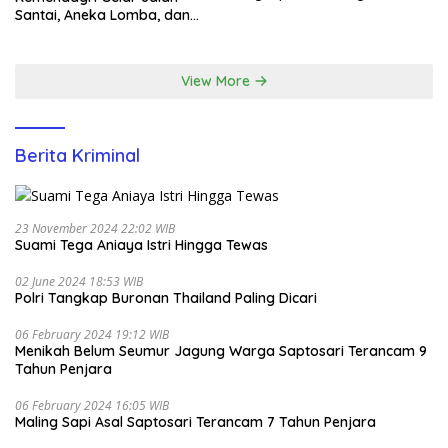
BNPP
Santai, Aneka Lomba, dan
Santunan Yatim di EcoPark
Ancol
View More
Berita Kriminal
23 November 2024 22:02 WIB
Suami Tega Aniaya Istri Hingga Tewas
02 June 2024 18:53 WIB
Polri Tangkap Buronan Thailand Paling Dicari
06 February 2024 19:12 WIB
Menikah Belum Seumur Jagung Warga Saptosari Terancam 9
Tahun Penjara
06 February 2024 16:05 WIB
Maling Sapi Asal Saptosari Terancam 7 Tahun Penjara