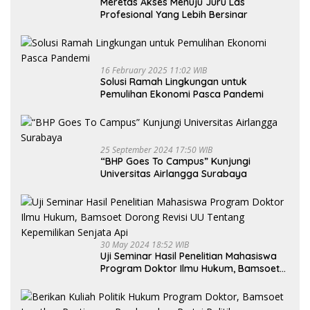
Meretas Akses Menuju Juru Las
Profesional Yang Lebih Bersinar
16 February 2025 11:02 WIB
Solusi Ramah Lingkungan untuk
Pemulihan Ekonomi Pasca Pandemi
25 September 2024 17:50 WIB
“BHP Goes To Campus” Kunjungi
Universitas Airlangga Surabaya
30 May 2024 18:52 WIB
Uji Seminar Hasil Penelitian Mahasiswa
Program Doktor Ilmu Hukum, Bamsoet
Dorong Revisi UU Tentang Kepemilikan
Senjata Api