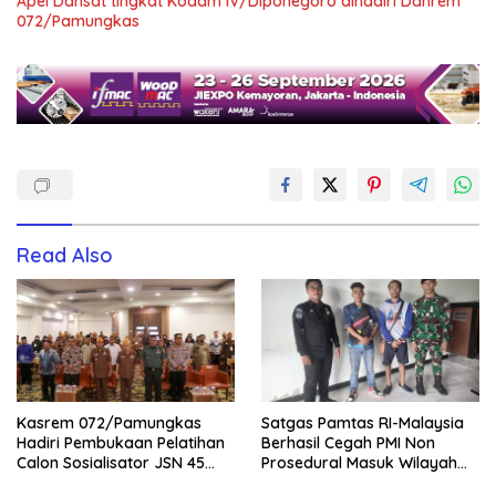
Apel Dansat tingkat Kodam lV/Diponegoro dihadiri Danrem
072/Pamungkas
Read Also
Kasrem 072/Pamungkas
Satgas Pamtas RI-Malaysia
Hadiri Pembukaan Pelatihan
Berhasil Cegah PMI Non
Calon Sosialisator JSN 45
Prosedural Masuk Wilayah
Veteran dan Guru SMA DIY
NKRI