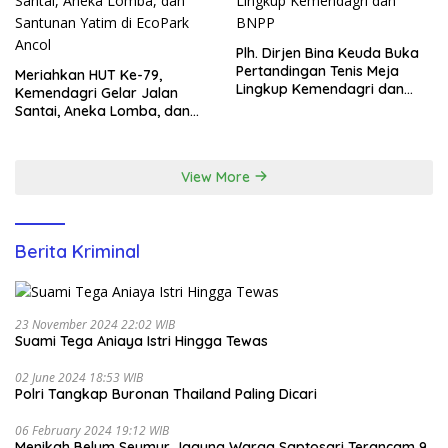
Plh. Dirjen Bina Keuda Buka
Pertandingan Tenis Meja
Meriahkan HUT Ke-79,
Lingkup Kemendagri dan
Kemendagri Gelar Jalan
BNPP
Santai, Aneka Lomba, dan
Santunan Yatim di EcoPark
Ancol
View More
Berita Kriminal
23 November 2024 22:02 WIB
Suami Tega Aniaya Istri Hingga Tewas
02 June 2024 18:53 WIB
Polri Tangkap Buronan Thailand Paling Dicari
06 February 2024 19:12 WIB
Menikah Belum Seumur Jagung Warga Saptosari Terancam 9