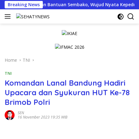
Skip
yapa Salurkan Bantuan Sembako, Wujud Nyata Kepedulian Melal
Breaking News
to
content
Home
TNI
TNI
Komandan Lanal Bandung Hadiri
Upacara dan Syukuran HUT Ke-78
Brimob Polri
SEN
16 November 2023 19:35 WIB