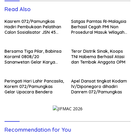
Read Also
Kasrem 072/Pamungkas
Satgas Pamtas RI-Malaysia
Hadiri Pembukaan Pelatihan
Berhasil Cegah PMI Non
Calon Sosialisator JSN 45
Prosedural Masuk Wilayah
Veteran dan Guru SMA DIY
NKRI
Bersama Tiga Pilar, Babinsa
Teror Distrik Sinak, Koops
Koramil 0808/20
TNI Habema Berhasil Atasi
Sananwetan Gelar Karya
dan Tembak Anggota OPM
Bhakti
Peringati Hari Lahir Pancasila,
Apel Dansat tingkat Kodam
Korem 072/Pamungkas
lV/Diponegoro dihadiri
Gelar Upacara Bendera
Danrem 072/Pamungkas
Recommendation for You