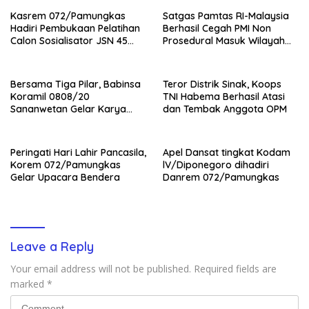
Kasrem 072/Pamungkas
Satgas Pamtas RI-Malaysia
Hadiri Pembukaan Pelatihan
Berhasil Cegah PMI Non
Calon Sosialisator JSN 45
Prosedural Masuk Wilayah
Veteran dan Guru SMA DIY
NKRI
Bersama Tiga Pilar, Babinsa
Teror Distrik Sinak, Koops
Koramil 0808/20
TNI Habema Berhasil Atasi
Sananwetan Gelar Karya
dan Tembak Anggota OPM
Bhakti
Peringati Hari Lahir Pancasila,
Apel Dansat tingkat Kodam
Korem 072/Pamungkas
lV/Diponegoro dihadiri
Gelar Upacara Bendera
Danrem 072/Pamungkas
Leave a Reply
Your email address will not be published.
Required fields are
marked
*