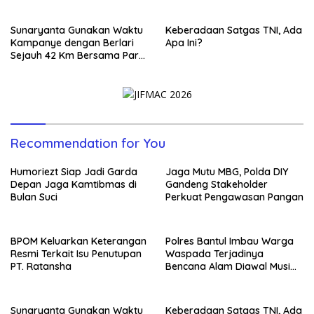
Sunaryanta Gunakan Waktu
Keberadaan Satgas TNI, Ada
Kampanye dengan Berlari
Apa Ini?
Sejauh 42 Km Bersama Para
Pendukungnya
Recommendation for You
Humoriezt Siap Jadi Garda
Jaga Mutu MBG, Polda DIY
Depan Jaga Kamtibmas di
Gandeng Stakeholder
Bulan Suci
Perkuat Pengawasan Pangan
BPOM Keluarkan Keterangan
Polres Bantul Imbau Warga
Resmi Terkait Isu Penutupan
Waspada Terjadinya
PT. Ratansha
Bencana Alam Diawal Musim
Hujan
Sunaryanta Gunakan Waktu
Keberadaan Satgas TNI, Ada