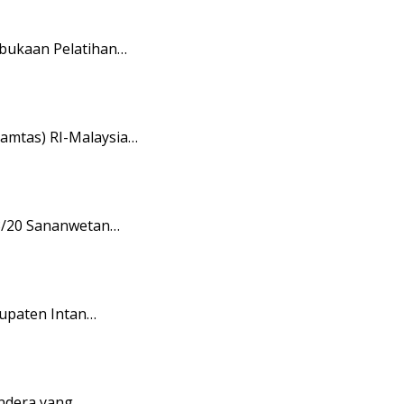
mbukaan Pelatihan…
amtas) RI-Malaysia…
08/20 Sananwetan…
upaten Intan…
endera yang…