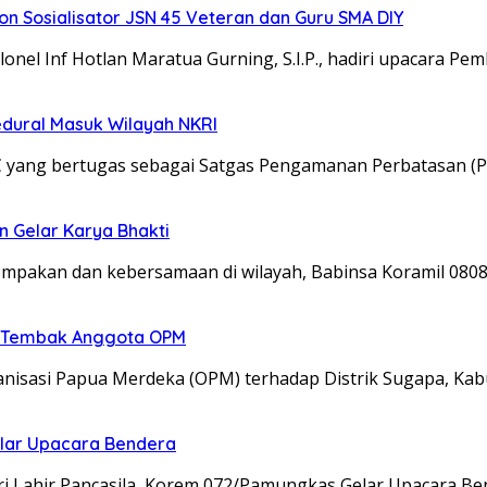
 Sosialisator JSN 45 Veteran dan Guru SMA DIY
el Inf Hotlan Maratua Gurning, S.I.P., hadiri upacara Pe
edural Masuk Wilayah NKRI
C yang bertugas sebagai Satgas Pengamanan Perbatasan (P
n Gelar Karya Bhakti
kompakan dan kebersamaan di wilayah, Babinsa Koramil 08
an Tembak Anggota OPM
isasi Papua Merdeka (OPM) terhadap Distrik Sugapa, Kab
elar Upacara Bendera
ri Lahir Pancasila, Korem 072/Pamungkas Gelar Upacara B