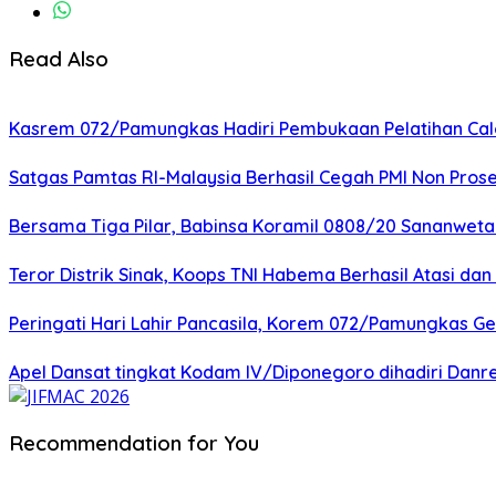
Read Also
Kasrem 072/Pamungkas Hadiri Pembukaan Pelatihan Calon
Satgas Pamtas RI-Malaysia Berhasil Cegah PMI Non Pros
Bersama Tiga Pilar, Babinsa Koramil 0808/20 Sananweta
Teror Distrik Sinak, Koops TNI Habema Berhasil Atasi d
Peringati Hari Lahir Pancasila, Korem 072/Pamungkas G
Apel Dansat tingkat Kodam lV/Diponegoro dihadiri Da
Recommendation for You