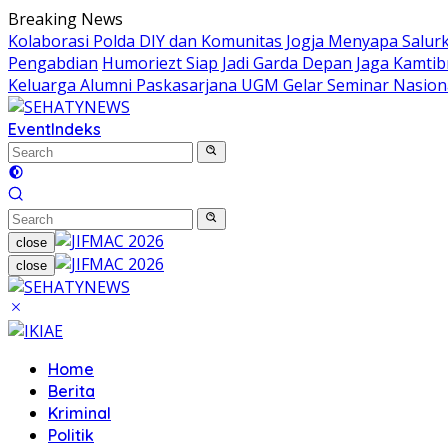
Skip
Breaking News
to
Kolaborasi Polda DIY dan Komunitas Jogja Menyapa Salur
content
Pengabdian
Humoriezt Siap Jadi Garda Depan Jaga Kamtib
Keluarga Alumni Paskasarjana UGM Gelar Seminar Nasion
Event
Indeks
close
close
Home
Berita
Kriminal
Politik