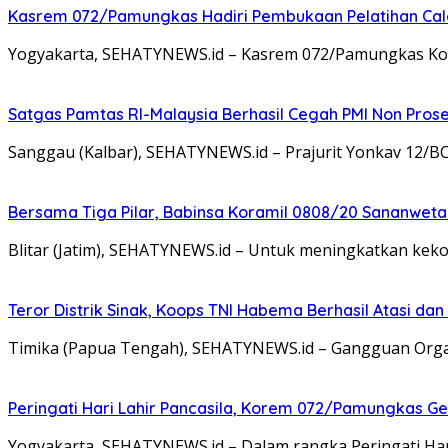
Kasrem 072/Pamungkas Hadiri Pembukaan Pelatihan Calon
Yogyakarta, SEHATYNEWS.id – Kasrem 072/Pamungkas Kolon
Satgas Pamtas RI-Malaysia Berhasil Cegah PMI Non Pros
Sanggau (Kalbar), SEHATYNEWS.id – Prajurit Yonkav 12/B
Bersama Tiga Pilar, Babinsa Koramil 0808/20 Sananweta
Blitar (Jatim), SEHATYNEWS.id – Untuk meningkatkan ke
Teror Distrik Sinak, Koops TNI Habema Berhasil Atasi d
Timika (Papua Tengah), SEHATYNEWS.id – Gangguan Organ
Peringati Hari Lahir Pancasila, Korem 072/Pamungkas G
Yogyakarta, SEHATYNEWS.id – Dalam rangka Peringati Ha