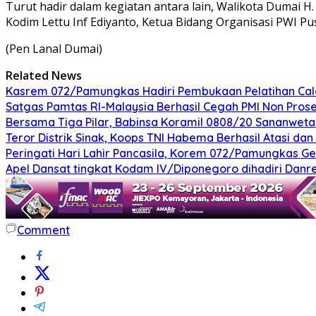
Turut hadir dalam kegiatan antara lain, Walikota Dumai H. 
Kodim Lettu Inf Ediyanto, Ketua Bidang Organisasi PWI P
(Pen Lanal Dumai)
Related News
Kasrem 072/Pamungkas Hadiri Pembukaan Pelatihan Calon
Satgas Pamtas RI-Malaysia Berhasil Cegah PMI Non Pros
Bersama Tiga Pilar, Babinsa Koramil 0808/20 Sananweta
Teror Distrik Sinak, Koops TNI Habema Berhasil Atasi d
Peringati Hari Lahir Pancasila, Korem 072/Pamungkas G
Apel Dansat tingkat Kodam lV/Diponegoro dihadiri Da
Comment