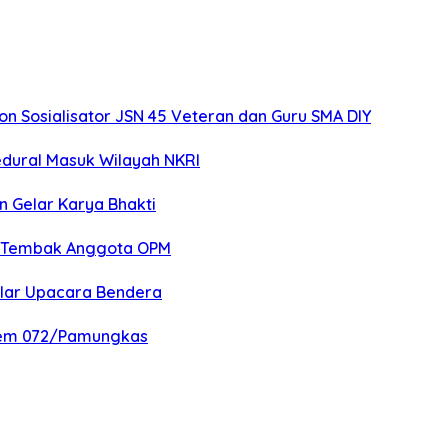
 Sosialisator JSN 45 Veteran dan Guru SMA DIY
edural Masuk Wilayah NKRI
n Gelar Karya Bhakti
an Tembak Anggota OPM
elar Upacara Bendera
nrem 072/Pamungkas