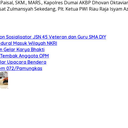
Paisal, SKM., MARS., Kapolres Dumai AKBP Dhovan Oktavianton
usat Zulmansyah Sekedang, Plt. Ketua PWI Riau Raja Isyam
 Sosialisator JSN 45 Veteran dan Guru SMA DIY
edural Masuk Wilayah NKRI
n Gelar Karya Bhakti
an Tembak Anggota OPM
elar Upacara Bendera
nrem 072/Pamungkas