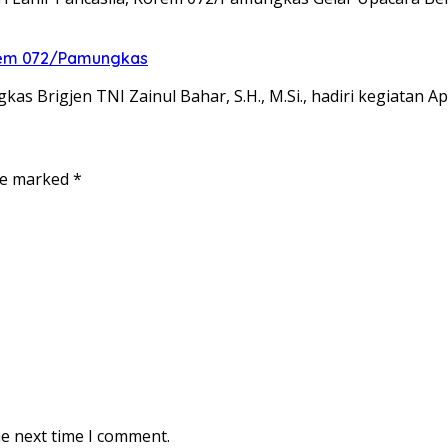
nrem 072/Pamungkas
 Brigjen TNI Zainul Bahar, S.H., M.Si., hadiri kegiatan A
are marked
*
he next time I comment.