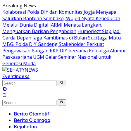
Skip
Breaking News
to
Kolaborasi Polda DIY dan Komunitas Jogja Menyapa
content
Salurkan Bantuan Sembako, Wujud Nyata Kepedulian
Melalui Dunia Digital
IARMI Menata Langkah,
Menguatkan Barisan Pengabdian
Humoriezt Siap Jadi
Garda Depan Jaga Kamtibmas di Bulan Suci
Jaga Mutu
MBG, Polda DIY Gandeng Stakeholder Perkuat
Pengawasan Pangan
RKP DIY bersama Keluarga Alumni
Paskasarjana UGM Gelar Seminar Nasional untuk
Generasi Muda
Event
Indeks
Berita Otomotif
Berita Olahraga
Kejahatan