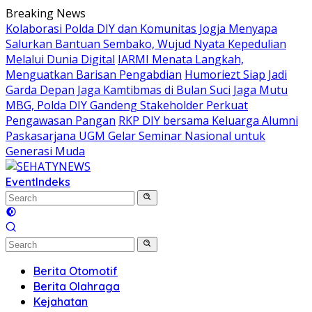
Skip
Breaking News
to
Kolaborasi Polda DIY dan Komunitas Jogja Menyapa
content
Salurkan Bantuan Sembako, Wujud Nyata Kepedulian
Melalui Dunia Digital
IARMI Menata Langkah,
Menguatkan Barisan Pengabdian
Humoriezt Siap Jadi
Garda Depan Jaga Kamtibmas di Bulan Suci
Jaga Mutu
MBG, Polda DIY Gandeng Stakeholder Perkuat
Pengawasan Pangan
RKP DIY bersama Keluarga Alumni
Paskasarjana UGM Gelar Seminar Nasional untuk
Generasi Muda
Event
Indeks
Berita Otomotif
Berita Olahraga
Kejahatan