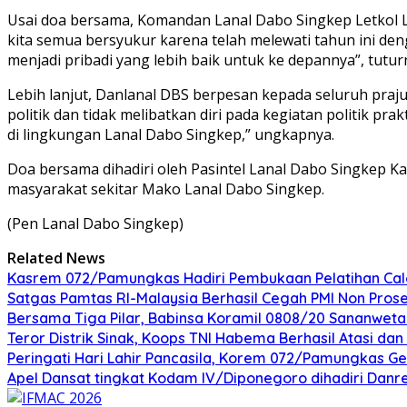
Usai doa bersama, Komandan Lanal Dabo Singkep Letkol La
kita semua bersyukur karena telah melewati tahun ini den
menjadi pribadi yang lebih baik untuk ke depannya”, tutur
Lebih lanjut, Danlanal DBS berpesan kepada seluruh praju
politik dan tidak melibatkan diri pada kegiatan politik pr
di lingkungan Lanal Dabo Singkep,” ungkapnya.
Doa bersama dihadiri oleh Pasintel Lanal Dabo Singkep Ka
masyarakat sekitar Mako Lanal Dabo Singkep.
(Pen Lanal Dabo Singkep)
Related News
Kasrem 072/Pamungkas Hadiri Pembukaan Pelatihan Calon
Satgas Pamtas RI-Malaysia Berhasil Cegah PMI Non Pros
Bersama Tiga Pilar, Babinsa Koramil 0808/20 Sananweta
Teror Distrik Sinak, Koops TNI Habema Berhasil Atasi d
Peringati Hari Lahir Pancasila, Korem 072/Pamungkas G
Apel Dansat tingkat Kodam lV/Diponegoro dihadiri Da