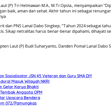
ut (P) Tri Hetmawan M.A., M.Tr.Opsla., menyampaikan “Dip
gan baik, aman dan sehat. Akhir tahun ini sebagai renunga
nya.
rit dan PNS Lanal Dabo Singkep, “Tahun 2024 sebagai tahun
aktis. Sikap netralitas harus benar-benar dipahami, dihayat
pten Laut (P) Budi Suharyanto, Danden Pomal Lanal Dabo Si
 Sosialisator JSN 45 Veteran dan Guru SMA DIY
edural Masuk Wilayah NKRI
n Gelar Karya Bhakti
an Tembak Anggota OPM
elar Upacara Bendera
nrem 072/Pamungkas