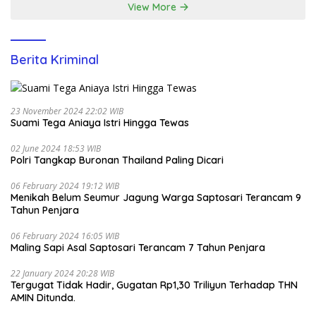
View More
Berita Kriminal
23 November 2024 22:02 WIB
Suami Tega Aniaya Istri Hingga Tewas
02 June 2024 18:53 WIB
Polri Tangkap Buronan Thailand Paling Dicari
06 February 2024 19:12 WIB
Menikah Belum Seumur Jagung Warga Saptosari Terancam 9
Tahun Penjara
06 February 2024 16:05 WIB
Maling Sapi Asal Saptosari Terancam 7 Tahun Penjara
22 January 2024 20:28 WIB
Tergugat Tidak Hadir, Gugatan Rp1,30 Triliyun Terhadap THN
AMIN Ditunda.