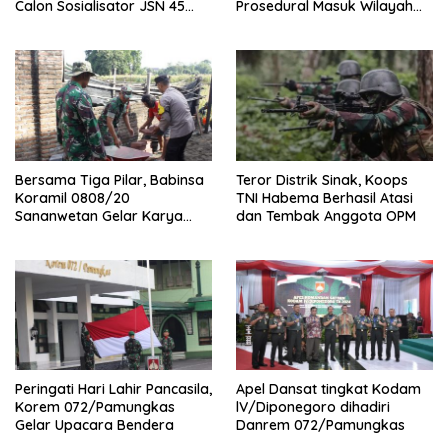
Calon Sosialisator JSN 45
Prosedural Masuk Wilayah
Veteran dan Guru SMA DIY
NKRI
Bersama Tiga Pilar, Babinsa
Teror Distrik Sinak, Koops
Koramil 0808/20
TNI Habema Berhasil Atasi
Sananwetan Gelar Karya
dan Tembak Anggota OPM
Bhakti
Peringati Hari Lahir Pancasila,
Apel Dansat tingkat Kodam
Korem 072/Pamungkas
lV/Diponegoro dihadiri
Gelar Upacara Bendera
Danrem 072/Pamungkas