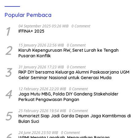
Popular Pembaca
1
04 September 2025 05:26 WIB
0 Comment
IFFINA+ 2025
2
15 January 2026 22:56 WIB
0 Comment
Kisruh Kepengurusan RW, Seret Lurah ke Tengah
Pusaran Konflik
3
31 January 2026 17:23 WIB
0 Comment
RKP DIY bersama Keluarga Alumni Paskasarjana UGM
Gelar Seminar Nasional untuk Generasi Muda
4
12 February 2026 22:20 WIB
0 Comment
Jaga Mutu MBG, Polda DIY Gandeng Stakeholder
Perkuat Pengawasan Pangan
5
25 February 2026 19:54 WIB
0 Comment
Humoriezt Siap Jadi Garda Depan Jaga Kamtibmas di
Bulan Suci
6
24 June 2026 23:50 WIB
0 Comment
IARMI Menata Langkah, Menguatkan Barisan