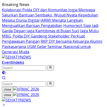
Skip
Breaking News
to
Kolaborasi Polda DIY dan Komunitas Jogja Menyapa
content
Salurkan Bantuan Sembako, Wujud Nyata Kepedulian
Melalui Dunia Digital
IARMI Menata Langkah,
Menguatkan Barisan Pengabdian
Humoriezt Siap Jadi
Garda Depan Jaga Kamtibmas di Bulan Suci
Jaga Mutu
MBG, Polda DIY Gandeng Stakeholder Perkuat
Pengawasan Pangan
RKP DIY bersama Keluarga Alumni
Paskasarjana UGM Gelar Seminar Nasional untuk
Generasi Muda
Event
Indeks
close
close