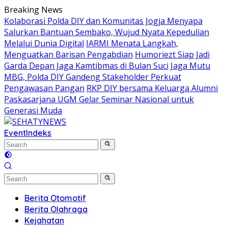
Skip
Breaking News
to
Kolaborasi Polda DIY dan Komunitas Jogja Menyapa
content
Salurkan Bantuan Sembako, Wujud Nyata Kepedulian
Melalui Dunia Digital
IARMI Menata Langkah,
Menguatkan Barisan Pengabdian
Humoriezt Siap Jadi
Garda Depan Jaga Kamtibmas di Bulan Suci
Jaga Mutu
MBG, Polda DIY Gandeng Stakeholder Perkuat
Pengawasan Pangan
RKP DIY bersama Keluarga Alumni
Paskasarjana UGM Gelar Seminar Nasional untuk
Generasi Muda
Event
Indeks
Berita Otomotif
Berita Olahraga
Kejahatan