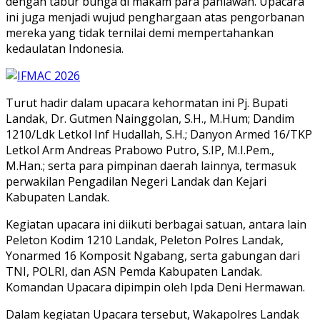
dengan tabur bunga di makam para pahlawan. Upacara
ini juga menjadi wujud penghargaan atas pengorbanan
mereka yang tidak ternilai demi mempertahankan
kedaulatan Indonesia.
Turut hadir dalam upacara kehormatan ini Pj. Bupati
Landak, Dr. Gutmen Nainggolan, S.H., M.Hum; Dandim
1210/Ldk Letkol Inf Hudallah, S.H.; Danyon Armed 16/TKP
Letkol Arm Andreas Prabowo Putro, S.IP, M.I.Pem.,
M.Han.; serta para pimpinan daerah lainnya, termasuk
perwakilan Pengadilan Negeri Landak dan Kejari
Kabupaten Landak.
Kegiatan upacara ini diikuti berbagai satuan, antara lain
Peleton Kodim 1210 Landak, Peleton Polres Landak,
Yonarmed 16 Komposit Ngabang, serta gabungan dari
TNI, POLRI, dan ASN Pemda Kabupaten Landak.
Komandan Upacara dipimpin oleh Ipda Deni Hermawan.
Dalam kegiatan Upacara tersebut, Wakapolres Landak