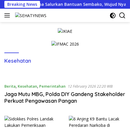
Skip
 Jogja Menyapa Salurkan Bantuan Sembako, Wujud Nyata Kepedu
Breaking News
to
content
Kesehatan
Berita
,
Kesehatan
,
Pemerintahan
12 February 2026 22:20 WIB
Jaga Mutu MBG, Polda DIY Gandeng Stakeholder
Perkuat Pengawasan Pangan