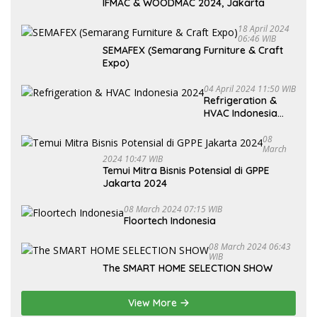
IFMAC & WOODMAC 2024, Jakarta
18 April 2024
06:46 WIB
SEMAFEX (Semarang Furniture & Craft
Expo)
04 April 2024 11:50 WIB
Refrigeration &
HVAC Indonesia
2024
08
March
2024 10:47 WIB
Temui Mitra Bisnis Potensial di GPPE
Jakarta 2024
08 March 2024 07:15 WIB
Floortech Indonesia
08 March 2024 06:43
WIB
The SMART HOME SELECTION SHOW
View More