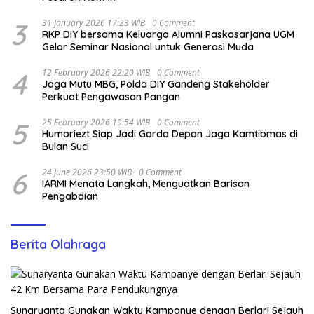
3
31 January 2026 17:23 WIB
0 Comment
RKP DIY bersama Keluarga Alumni Paskasarjana UGM
Gelar Seminar Nasional untuk Generasi Muda
4
12 February 2026 22:20 WIB
0 Comment
Jaga Mutu MBG, Polda DIY Gandeng Stakeholder
Perkuat Pengawasan Pangan
5
25 February 2026 19:54 WIB
0 Comment
Humoriezt Siap Jadi Garda Depan Jaga Kamtibmas di
Bulan Suci
6
24 June 2026 23:50 WIB
0 Comment
IARMI Menata Langkah, Menguatkan Barisan
Pengabdian
Berita Olahraga
Sunaryanta Gunakan Waktu Kampanye dengan Berlari Sejauh