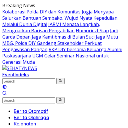
Skip
Breaking News
to
Kolaborasi Polda DIY dan Komunitas Jogja Menyapa
content
Salurkan Bantuan Sembako, Wujud Nyata Kepedulian
Melalui Dunia Digital
IARMI Menata Langkah,
Menguatkan Barisan Pengabdian
Humoriezt Siap Jadi
Garda Depan Jaga Kamtibmas di Bulan Suci
Jaga Mutu
MBG, Polda DIY Gandeng Stakeholder Perkuat
Pengawasan Pangan
RKP DIY bersama Keluarga Alumni
Paskasarjana UGM Gelar Seminar Nasional untuk
Generasi Muda
Event
Indeks
Berita Otomotif
Berita Olahraga
Kejahatan