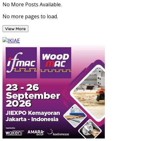
pagination
No More Posts Available.
No more pages to load.
View More