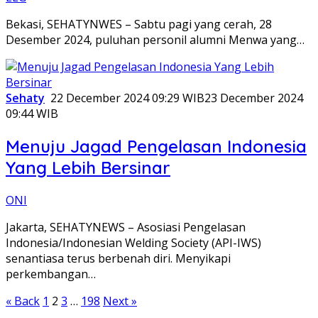
Bekasi, SEHATYNWES – Sabtu pagi yang cerah, 28
Desember 2024, puluhan personil alumni Menwa yang…
Sehaty
22 December 2024 09:29 WIB
23 December 2024
09:44 WIB
Menuju Jagad Pengelasan Indonesia
Yang Lebih Bersinar
ONI
Jakarta, SEHATYNEWS – Asosiasi Pengelasan
Indonesia/Indonesian Welding Society (API-IWS)
senantiasa terus berbenah diri. Menyikapi
perkembangan…
Posts
« Back
1
2
3
…
198
Next »