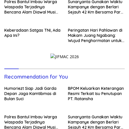
Polres Bantul Imbau Warga
Sunaryanta Gunakan Waktu
Waspada Terjadinya
Kampanye dengan Berlari
Bencana Alam Diawal Musim
Sejauh 42 Km Bersama Para
Hujan
Pendukungnya
Keberadaan Satgas TNI, Ada
Peringatan Hari Pahlawan di
Apa Ini?
Makam Juang Ngabang:
Wujud Penghormatan untuk
Para Pejuang Bangsa
Recommendation for You
Humoriezt Siap Jadi Garda
BPOM Keluarkan Keterangan
Depan Jaga Kamtibmas di
Resmi Terkait Isu Penutupan
Bulan Suci
PT. Ratansha
Polres Bantul Imbau Warga
Sunaryanta Gunakan Waktu
Waspada Terjadinya
Kampanye dengan Berlari
Bencana Alam Diawal Musim
Sejauh 42 Km Bersama Para