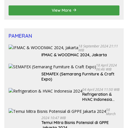
Pembenahan Partai Politik
View More
PAMERAN
18 September 2024 21:11
WIB
IFMAC & WOODMAC 2024, Jakarta
18 April 2024
06:46 WIB
SEMAFEX (Semarang Furniture & Craft
Expo)
04 April 2024 11:50 WIB
Refrigeration &
HVAC Indonesia
2024
08
March
2024 10:47 WIB
Temui Mitra Bisnis Potensial di GPPE
Jakarta 2024