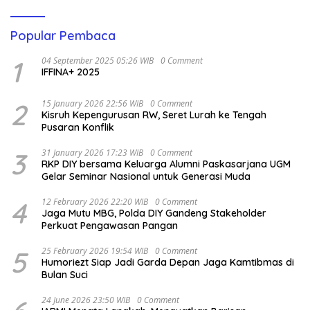
Popular Pembaca
1
04 September 2025 05:26 WIB
0 Comment
IFFINA+ 2025
2
15 January 2026 22:56 WIB
0 Comment
Kisruh Kepengurusan RW, Seret Lurah ke Tengah
Pusaran Konflik
3
31 January 2026 17:23 WIB
0 Comment
RKP DIY bersama Keluarga Alumni Paskasarjana UGM
Gelar Seminar Nasional untuk Generasi Muda
4
12 February 2026 22:20 WIB
0 Comment
Jaga Mutu MBG, Polda DIY Gandeng Stakeholder
Perkuat Pengawasan Pangan
5
25 February 2026 19:54 WIB
0 Comment
Humoriezt Siap Jadi Garda Depan Jaga Kamtibmas di
Bulan Suci
24 June 2026 23:50 WIB
0 Comment