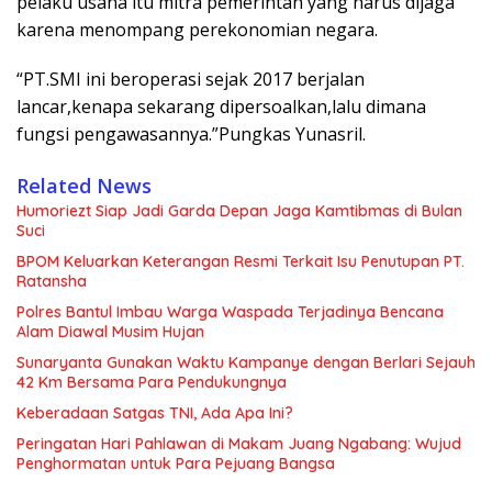
pelaku usaha itu mitra pemerintah yang harus dijaga
karena menompang perekonomian negara.
“PT.SMI ini beroperasi sejak 2017 berjalan
lancar,kenapa sekarang dipersoalkan,lalu dimana
fungsi pengawasannya.”Pungkas Yunasril.
Related News
Humoriezt Siap Jadi Garda Depan Jaga Kamtibmas di Bulan
Suci
BPOM Keluarkan Keterangan Resmi Terkait Isu Penutupan PT.
Ratansha
Polres Bantul Imbau Warga Waspada Terjadinya Bencana
Alam Diawal Musim Hujan
Sunaryanta Gunakan Waktu Kampanye dengan Berlari Sejauh
42 Km Bersama Para Pendukungnya
Keberadaan Satgas TNI, Ada Apa Ini?
Peringatan Hari Pahlawan di Makam Juang Ngabang: Wujud
Penghormatan untuk Para Pejuang Bangsa