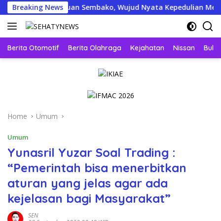
Skip
 Bantuan Sembako, Wujud Nyata Kepedulian Melalui Dunia Digi
Breaking News
to
content
Berita Otomotif
Berita Olahraga
Kejahatan
Nissan
Bulut
Home
Umum
Umum
Yunasril Yuzar Soal Trading :
“Pemerintah bisa menerbitkan
aturan yang jelas agar ada
kejelasan bagi Masyarakat”
SEN