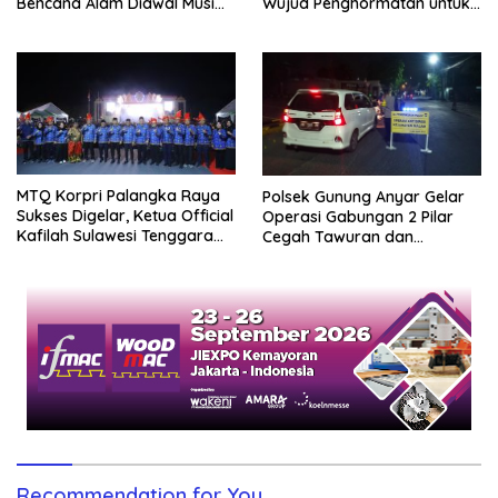
Bencana Alam Diawal Musim
Wujud Penghormatan untuk
Hujan
Para Pejuang Bangsa
MTQ Korpri Palangka Raya
Polsek Gunung Anyar Gelar
Sukses Digelar, Ketua Official
Operasi Gabungan 2 Pilar
Kafilah Sulawesi Tenggara
Cegah Tawuran dan
Puji Kepimpinnan Prof Zudan
Kejahatan Malam
Recommendation for You