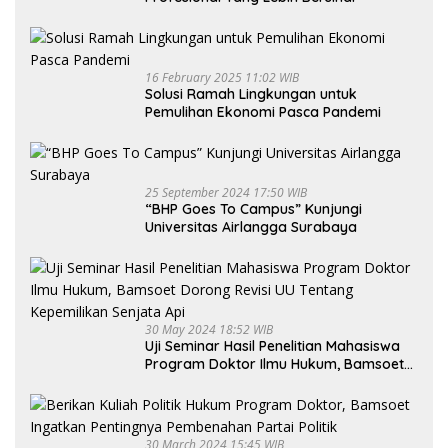
16 February 2025 11:02 WIB
Solusi Ramah Lingkungan untuk
Pemulihan Ekonomi Pasca Pandemi
25 September 2024 17:50 WIB
“BHP Goes To Campus” Kunjungi
Universitas Airlangga Surabaya
30 May 2024 18:52 WIB
Uji Seminar Hasil Penelitian Mahasiswa
Program Doktor Ilmu Hukum, Bamsoet
Dorong Revisi UU Tentang Kepemilikan
Senjata Api
30 March 2024 15:45 WIB