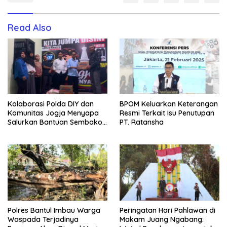
Read Also
Kolaborasi Polda DIY dan
BPOM Keluarkan Keterangan
Komunitas Jogja Menyapa
Resmi Terkait Isu Penutupan
Salurkan Bantuan Sembako,
PT. Ratansha
Wujud Nyata Kepedulian
Melalui Dunia Digital
Polres Bantul Imbau Warga
Peringatan Hari Pahlawan di
Waspada Terjadinya
Makam Juang Ngabang: