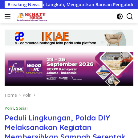
Skip
ata Langkah, Menguatkan Barisan Pengabdian
Breaking News
Humorie
to
content
Home
Polri
Polri
,
Sosial
Peduli Lingkungan, Polda DIY
Melaksanakan Kegiatan
Membersihkan Sampah Serentak