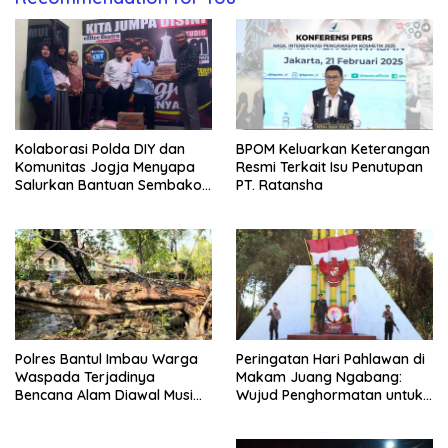
Kolaborasi Polda DIY dan
BPOM Keluarkan Keterangan
Komunitas Jogja Menyapa
Resmi Terkait Isu Penutupan
Salurkan Bantuan Sembako,
PT. Ratansha
Wujud Nyata Kepedulian
Melalui Dunia Digital
Polres Bantul Imbau Warga
Peringatan Hari Pahlawan di
Waspada Terjadinya
Makam Juang Ngabang:
Bencana Alam Diawal Musim
Wujud Penghormatan untuk
Hujan
Para Pejuang Bangsa