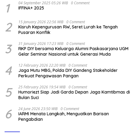
1
04 September 2025 05:26 WIB
0 Comment
IFFINA+ 2025
2
15 January 2026 22:56 WIB
0 Comment
Kisruh Kepengurusan RW, Seret Lurah ke Tengah
Pusaran Konflik
3
31 January 2026 17:23 WIB
0 Comment
RKP DIY bersama Keluarga Alumni Paskasarjana UGM
Gelar Seminar Nasional untuk Generasi Muda
4
12 February 2026 22:20 WIB
0 Comment
Jaga Mutu MBG, Polda DIY Gandeng Stakeholder
Perkuat Pengawasan Pangan
5
25 February 2026 19:54 WIB
0 Comment
Humoriezt Siap Jadi Garda Depan Jaga Kamtibmas di
Bulan Suci
6
24 June 2026 23:50 WIB
0 Comment
IARMI Menata Langkah, Menguatkan Barisan
Pengabdian