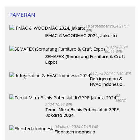
PAMERAN
18 September 2024 21:11
WIB
IFMAC & WOODMAC 2024, Jakarta
18 April 2024
06:46 WIB
SEMAFEX (Semarang Furniture & Craft
Expo)
04 April 2024 11:50 WIB
Refrigeration &
HVAC Indonesia
2024
08
March
2024 10:47 WIB
Temui Mitra Bisnis Potensial di GPPE
Jakarta 2024
08 March 2024 07:15 WIB
Floortech Indonesia