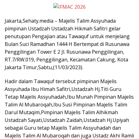
Jakarta,Sehaty.media – Majelis Talim Assyuhada
pimpinan Ustadzah Ustadzah Hikmah Safitri gelar
penutupan Pengajian atau Tawaquf untuk menjelang
Bulan Suci Ramadhan 1444 H Bertempat di Rusunawa
Penggilingan Tower E 2 Jl. Rusunawa Penggilingan,
RT.7/RW.019, Penggilingan, Kecamatan Cakung, Kota
Jakarta Timur,Sabtu,(11/03/2023).
Hadir dalam Tawaquf tersebut pimpinan Majelis
Assyuhada Ibu Himah Safitri,Ustadzah Hj.Titi Guru
Tetap Majelis Assyuhadah,Ibu Munah Pimpinan Majelis
Talim Al Mubaroqah,Ibu Susi Pimpinan Majelis Talim
Darul Mutaqim,Pimpinan Majelis Talim Alhikmah
Ustadzah Sayati,Ustadzah Zaidah,Ustadzah Hj.Upiyah
sebagai Guru tetap Majelis Talim Assyuhadah dan
Majelis Talim Al Mubaroqah dan juga Ustadz Akhi Ramli