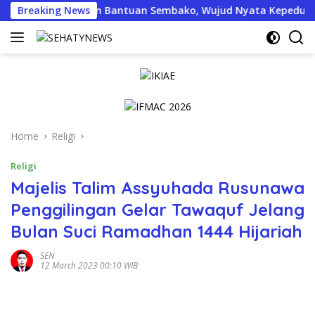
Skip
a Salurkan Bantuan Sembako, Wujud Nyata Kepedulian Melalui 
Breaking News
to
content
Home
Religi
Religi
Majelis Talim Assyuhada Rusunawa
Penggilingan Gelar Tawaquf Jelang
Bulan Suci Ramadhan 1444 Hijariah
SEN
12 March 2023 00:10 WIB