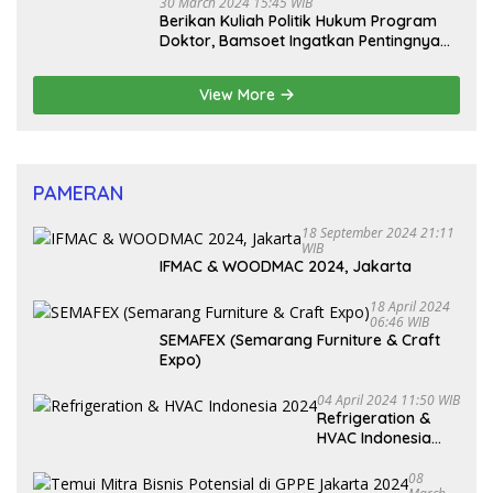
30 March 2024 15:45 WIB
Berikan Kuliah Politik Hukum Program
Doktor, Bamsoet Ingatkan Pentingnya
Pembenahan Partai Politik
View More
PAMERAN
18 September 2024 21:11
WIB
IFMAC & WOODMAC 2024, Jakarta
18 April 2024
06:46 WIB
SEMAFEX (Semarang Furniture & Craft
Expo)
04 April 2024 11:50 WIB
Refrigeration &
HVAC Indonesia
2024
08