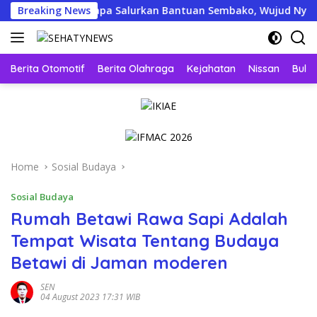
Skip
Jogja Menyapa Salurkan Bantuan Sembako, Wujud Nyata Kepedul
Breaking News
to
content
Berita Otomotif
Berita Olahraga
Kejahatan
Nissan
Bulut
Home
Sosial Budaya
Sosial Budaya
Rumah Betawi Rawa Sapi Adalah
Tempat Wisata Tentang Budaya
Betawi di Jaman moderen
SEN
04 August 2023 17:31 WIB